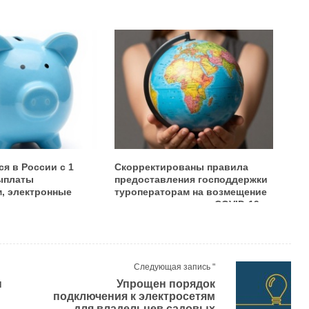
ся в России с 1
Скорректированы правила
ыплаты
предоставления господдержки
, электронные
туроператорам на возмещение
 для льготников,
затрат, связанных с COVID-19
мнистия», новые
за в Россию
Следующая запись "
ы
Упрощен порядок
подключения к электросетям
для владельцев садовых