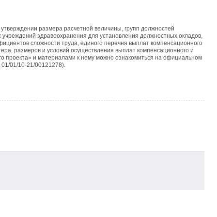
 утверждении размера расчетной величины, групп должностей
х учреждений здравоохранения для установления должностных окладов,
фициентов сложности труда, единого перечня выплат компенсационного
тера, размеров и условий осуществления выплат компенсационного и
го проекта» и материалами к нему можно ознакомиться на официальном
 01/01/10-21/00121278).