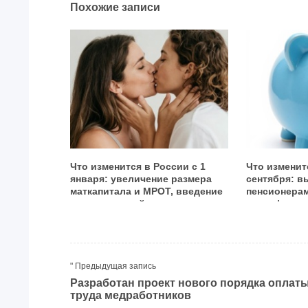
Похожие записи
Что изменится в России с 1
Что изменит
января: увеличение размера
сентября: в
маткапитала и МРОТ, введение
пенсионерам
прогрессивной шкалы
сертификаты
налогообложения и отмена
«гаражная а
ЕНВД, новые нормы о
правила вво
дистанционной работе и об
лекарств
обороте цифровой валюты
" Предыдущая запись
Разработан проект нового порядка оплат
труда медработников