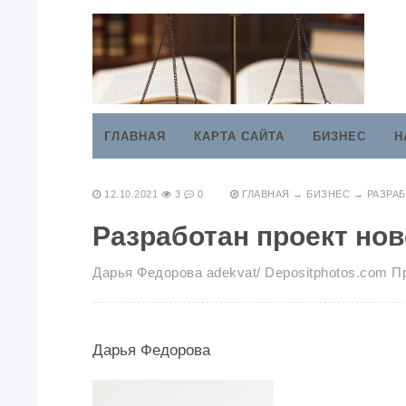
ГЛАВНАЯ
КАРТА САЙТА
БИЗНЕС
Н
12.10.2021
3
0
ГЛАВНАЯ
→
БИЗНЕС
→
РАЗРА
Разработан проект но
Дарья Федорова adekvat/ Depositphotos.com 
Дарья Федорова